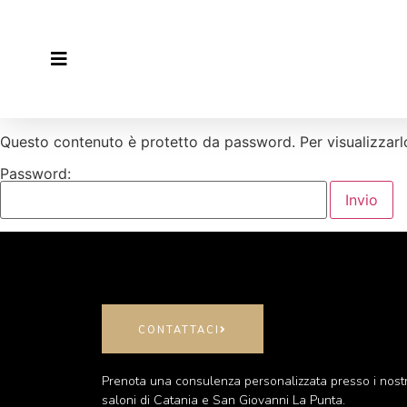
Questo contenuto è protetto da password. Per visualizzarlo
Password:
CONTATTACI
Prenota una consulenza personalizzata presso i nostr
saloni di Catania e San Giovanni La Punta.