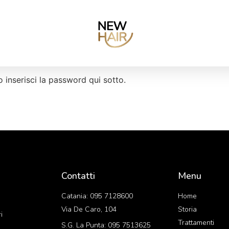
 inserisci la password qui sotto.
Contatti
Menu
Catania: 095 7128600
Home
Via De Caro, 104
Storia
i
Trattamenti
S.G. La Punta: 095 7513625